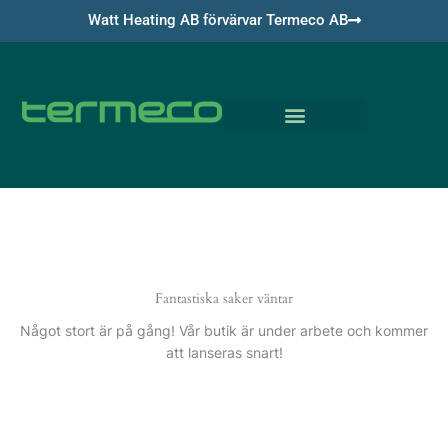
Hoppa
Watt Heating AB förvärvar Termeco AB
till
innehåll
Om Termeco
Fantastiska saker väntar
Något stort är på gång! Vår butik är under arbete och kommer
att lanseras snart!