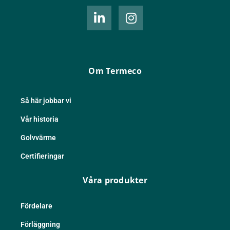
L
I
i
n
n
s
k
t
e
a
d
g
Om Termeco
i
r
n
a
-
m
Så här jobbar vi
i
Vår historia
n
Golvvärme
Certifieringar
Våra produkter
Fördelare
Förläggning