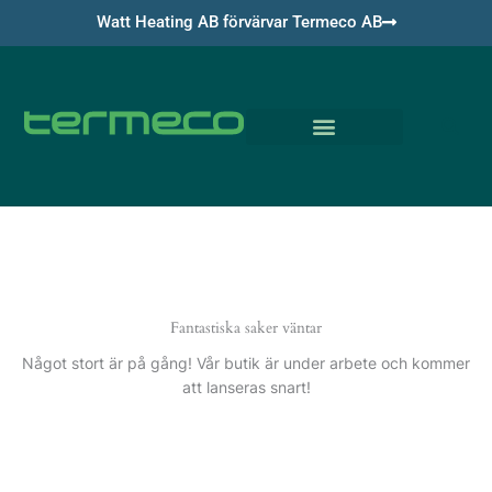
Hoppa
Watt Heating AB förvärvar Termeco AB
till
innehåll
Om Termeco
Fantastiska saker väntar
Något stort är på gång! Vår butik är under arbete och kommer
att lanseras snart!