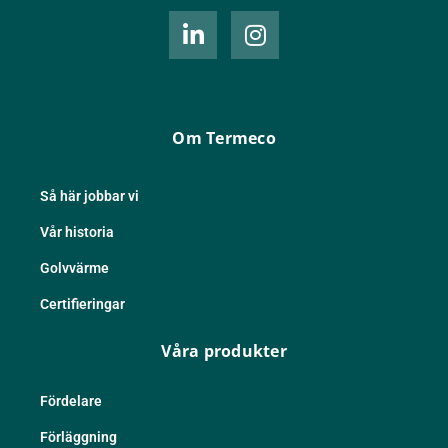
L
I
i
n
n
s
k
t
e
a
d
g
Om Termeco
i
r
n
a
-
m
Så här jobbar vi
i
Vår historia
n
Golvvärme
Certifieringar
Våra produkter
Fördelare
Förläggning