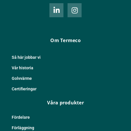
L
I
i
n
n
s
k
t
e
a
d
g
Om Termeco
i
r
n
a
-
m
Så här jobbar vi
i
Vår historia
n
Golvvärme
Certifieringar
Våra produkter
Fördelare
Förläggning