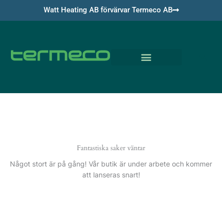
Hoppa
Watt Heating AB förvärvar Termeco AB
till
innehåll
Om Termeco
Fantastiska saker väntar
Något stort är på gång! Vår butik är under arbete och kommer
att lanseras snart!