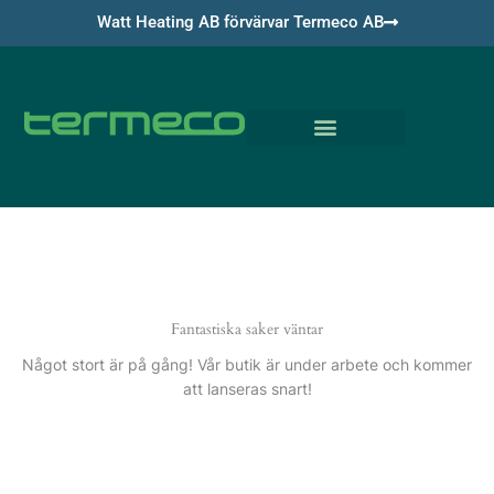
Hoppa
Watt Heating AB förvärvar Termeco AB
till
innehåll
Om Termeco
Fantastiska saker väntar
Något stort är på gång! Vår butik är under arbete och kommer
att lanseras snart!