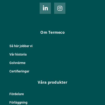
L
I
i
n
n
s
k
t
e
a
d
g
Om Termeco
i
r
n
a
-
m
Så här jobbar vi
i
Vår historia
n
Golvvärme
Certifieringar
Våra produkter
Fördelare
Förläggning