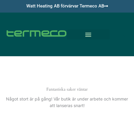
Hoppa
Watt Heating AB förvärvar Termeco AB
till
innehåll
Om Termeco
Fantastiska saker väntar
Något stort är på gång! Vår butik är under arbete och kommer
att lanseras snart!