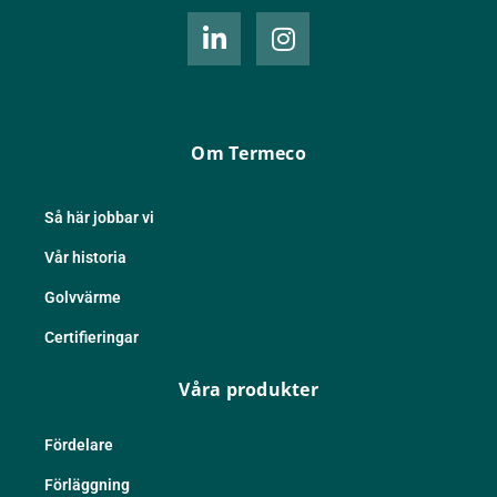
L
I
i
n
n
s
k
t
e
a
d
g
Om Termeco
i
r
n
a
-
m
Så här jobbar vi
i
Vår historia
n
Golvvärme
Certifieringar
Våra produkter
Fördelare
Förläggning