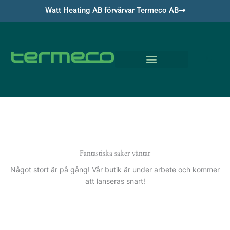
Hoppa
Watt Heating AB förvärvar Termeco AB
till
innehåll
Om Termeco
Fantastiska saker väntar
Något stort är på gång! Vår butik är under arbete och kommer
att lanseras snart!