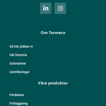
L
I
i
n
n
s
k
t
e
a
d
g
Om Termeco
i
r
n
a
-
m
Så här jobbar vi
i
Vår historia
n
Golvvärme
Certifieringar
Våra produkter
Fördelare
Förläggning