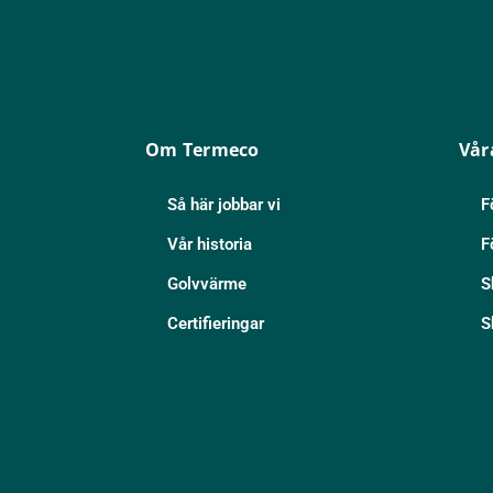
Om Termeco
Vår
Så här jobbar vi
F
Vår historia
F
Golvvärme
S
Certifieringar
S