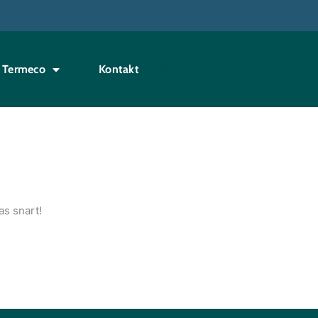
Termeco
Kontakt
as snart!