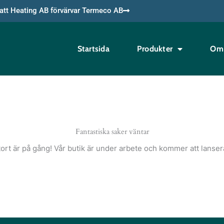
tt Heating AB förvärvar Termeco AB
Startsida
Produkter
Om 
Fantastiska saker väntar
ort är på gång! Vår butik är under arbete och kommer att lanser