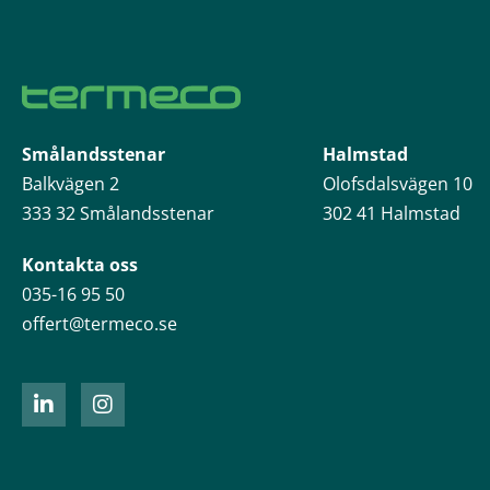
Smålandsstenar
Halmstad
Balkvägen 2
Olofsdalsvägen 10
333 32 Smålandsstenar
302 41 Halmstad
Kontakta oss
035-16 95 50
offert@termeco.se
L
I
i
n
n
s
k
t
e
a
d
g