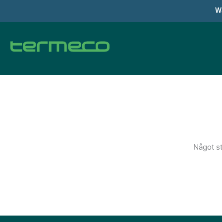
Hoppa
Wa
till
innehåll
Något st