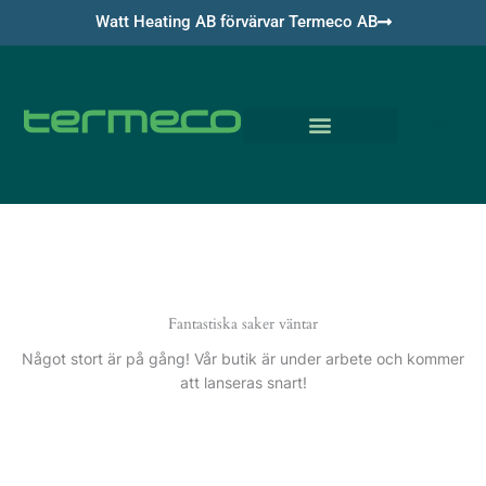
Hoppa
Watt Heating AB förvärvar Termeco AB
till
innehåll
Om Termeco
Fantastiska saker väntar
Något stort är på gång! Vår butik är under arbete och kommer
att lanseras snart!