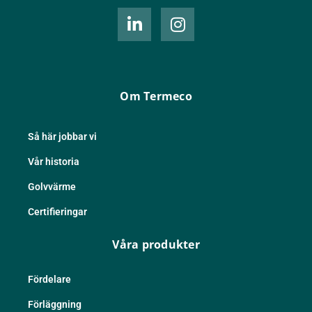
L
I
i
n
n
s
k
t
e
a
d
g
Om Termeco
i
r
n
a
-
m
Så här jobbar vi
i
Vår historia
n
Golvvärme
Certifieringar
Våra produkter
Fördelare
Förläggning