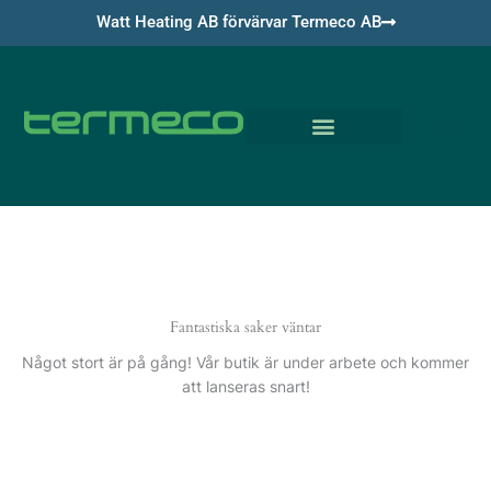
Hoppa
Watt Heating AB förvärvar Termeco AB
till
innehåll
Om Termeco
Fantastiska saker väntar
Något stort är på gång! Vår butik är under arbete och kommer
att lanseras snart!