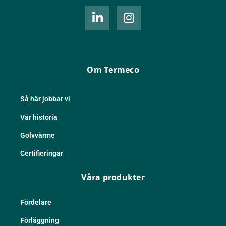
L
I
i
n
n
s
k
t
e
a
d
g
Om Termeco
i
r
n
a
-
m
Så här jobbar vi
i
Vår historia
n
Golvvärme
Certifieringar
Våra produkter
Fördelare
Förläggning