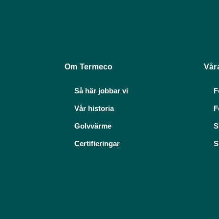
Om Termeco
Vår
Så här jobbar vi
F
Vår historia
F
Golvvärme
S
Certifieringar
S