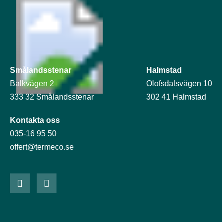
Smålandsstenar
Halmstad
Balkvägen 2
Olofsdalsvägen 10
333 32 Smålandsstenar
302 41 Halmstad
Kontakta oss
035-16 95 50
offert@termeco.se
L
I
i
n
n
s
k
t
e
a
d
g