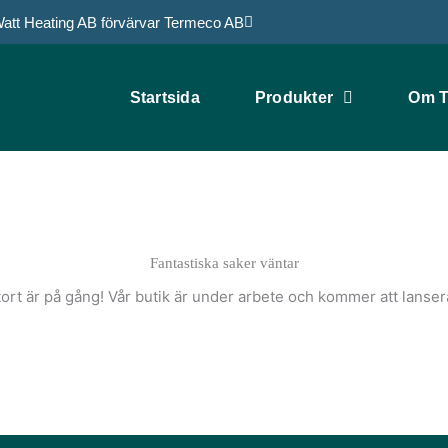
att Heating AB förvärvar Termeco AB
Startsida
Produkter
Om T
Fantastiska saker väntar
ort är på gång! Vår butik är under arbete och kommer att lanser