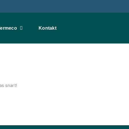
ermeco
Kontakt
as snart!