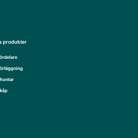
a produkter
ördelare
örläggning
huntar
kåp