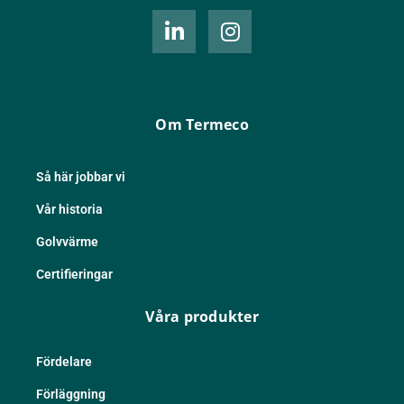
L
I
i
n
n
s
k
t
e
a
d
g
Om Termeco
i
r
n
a
-
m
Så här jobbar vi
i
Vår historia
n
Golvvärme
Certifieringar
Våra produkter
Fördelare
Förläggning