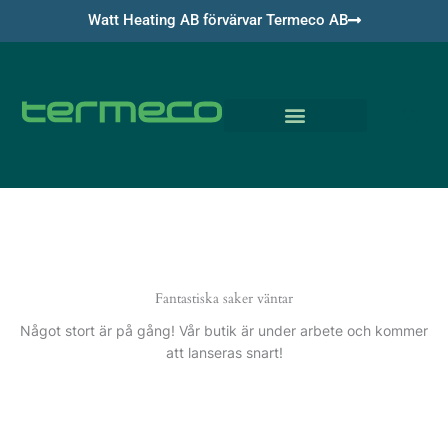
Hoppa
Watt Heating AB förvärvar Termeco AB
till
innehåll
Om Termeco
Fantastiska saker väntar
Något stort är på gång! Vår butik är under arbete och kommer
att lanseras snart!