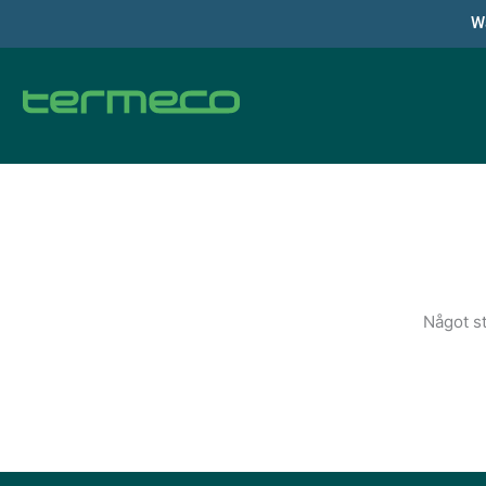
Hoppa
Wa
till
innehåll
Något st