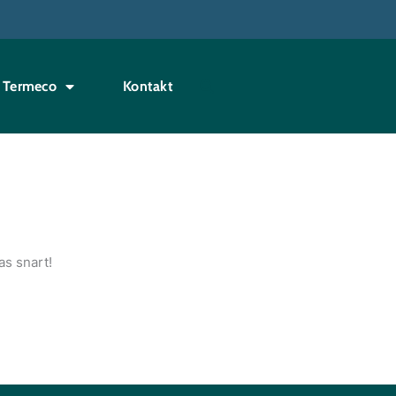
Termeco
Kontakt
as snart!