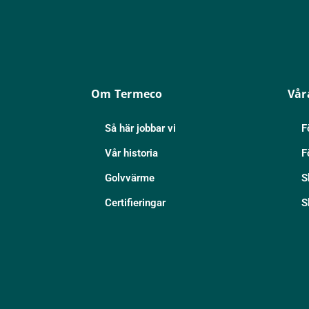
Om Termeco
Vår
Så här jobbar vi
F
Vår historia
F
Golvvärme
S
Certifieringar
S