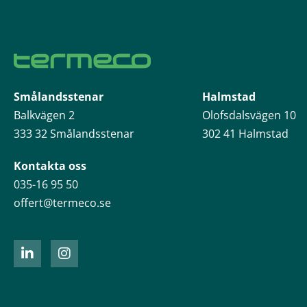
Smålandsstenar
Halmstad
Balkvägen 2
Olofsdalsvägen 10
333 32 Smålandsstenar
302 41 Halmstad
Kontakta oss
035-16 95 50
offert@termeco.se
L
I
i
n
n
s
k
t
e
a
d
g