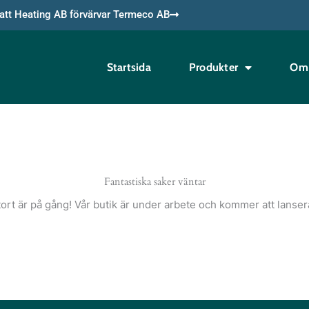
tt Heating AB förvärvar Termeco AB
Startsida
Produkter
Om 
Fantastiska saker väntar
ort är på gång! Vår butik är under arbete och kommer att lanser