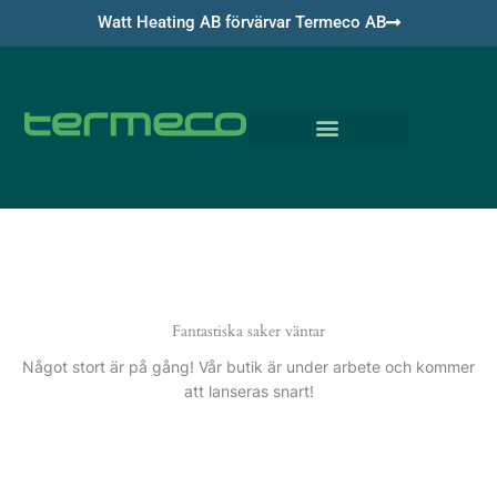
Hoppa
Watt Heating AB förvärvar Termeco AB
till
innehåll
Om Termeco
Fantastiska saker väntar
Något stort är på gång! Vår butik är under arbete och kommer
att lanseras snart!