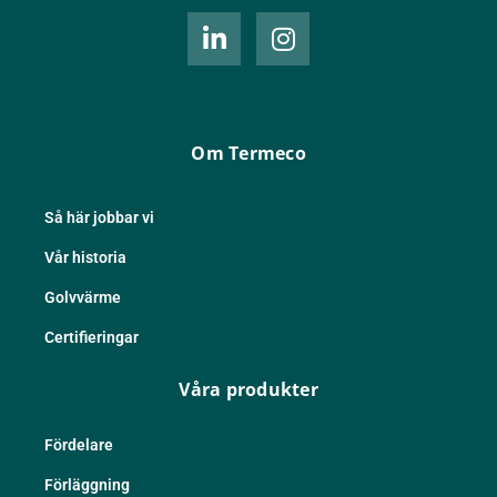
L
I
i
n
n
s
k
t
e
a
d
g
Om Termeco
i
r
n
a
-
m
Så här jobbar vi
i
Vår historia
n
Golvvärme
Certifieringar
Våra produkter
Fördelare
Förläggning