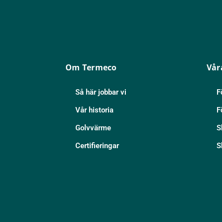
Om Termeco
Vår
Så här jobbar vi
F
Vår historia
F
Golvvärme
S
Certifieringar
S