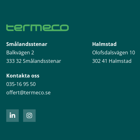
Smålandsstenar
Halmstad
Balkvägen 2
Olofsdalsvägen 10
333 32 Smålandsstenar
302 41 Halmstad
Kontakta oss
035-16 95 50
offert@termeco.se
L
I
i
n
n
s
k
t
e
a
d
g