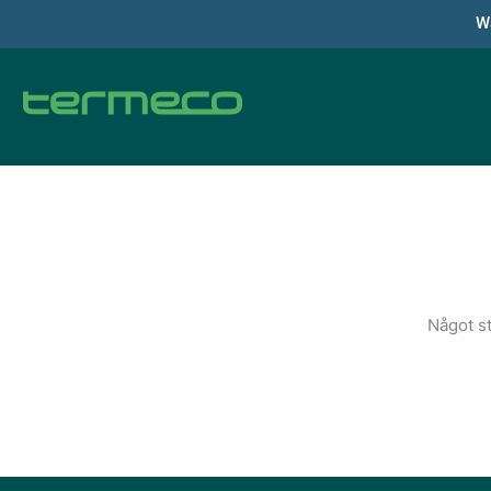
Hoppa
Wa
till
innehåll
Något st