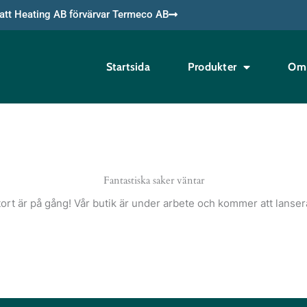
tt Heating AB förvärvar Termeco AB
Startsida
Produkter
Om 
Fantastiska saker väntar
ort är på gång! Vår butik är under arbete och kommer att lanser