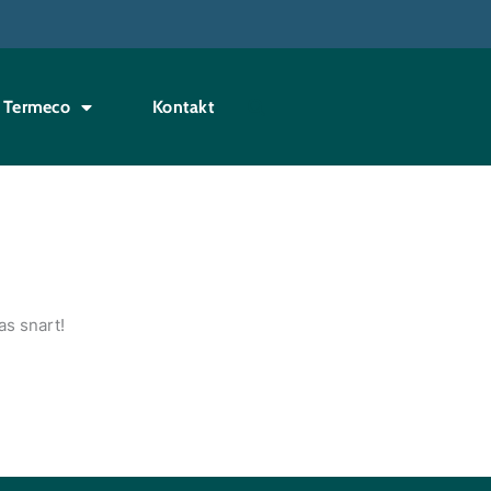
Termeco
Kontakt
as snart!